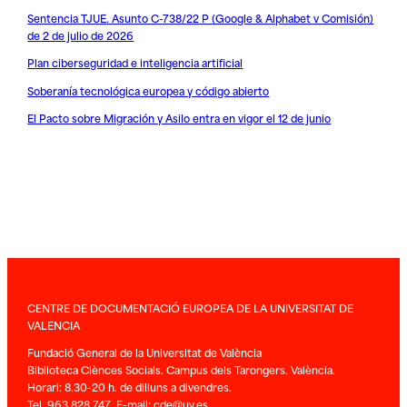
Sentencia TJUE. Asunto C-738/22 P (Google & Alphabet v Comisión)
de 2 de julio de 2026
Plan ciberseguridad e inteligencia artificial
Soberanía tecnológica europea y código abierto
El Pacto sobre Migración y Asilo entra en vigor el 12 de junio
CENTRE DE DOCUMENTACIÓ EUROPEA DE LA UNIVERSITAT DE
VALENCIA
Fundació General de la Universitat de València
Biblioteca Ciènces Socials. Campus dels Tarongers. València.
Horari: 8.30-20 h. de dilluns a divendres.
Tel. 963 828 747 E-mail:
cde@uv.es