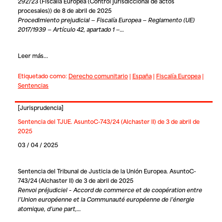
292/23 (Fiscalía Europea (Control jurisdiccional de actos
procesales)) de 8 de abril de 2025
Procedimiento prejudicial — Fiscalía Europea — Reglamento (UE)
2017/1939 — Artículo 42, apartado 1 —…
Leer más...
Etiquetado como:
Derecho comunitario
|
España
|
Fiscalía Europea
|
Sentencias
[
Jurisprudencia
]
Sentencia del TJUE. AsuntoC-743/24 (Alchaster II) de 3 de abril de
2025
03 / 04 / 2025
Sentencia del Tribunal de Justicia de la Unión Europea. AsuntoC-
743/24 (Alchaster II) de 3 de abril de 2025
Renvoi préjudiciel – Accord de commerce et de coopération entre
l’Union européenne et la Communauté européenne de l’énergie
atomique, d’une part,…