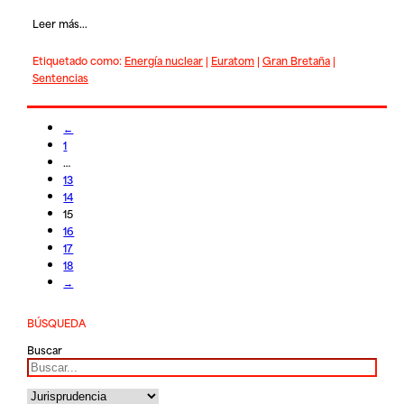
Leer más...
Etiquetado como:
Energía nuclear
|
Euratom
|
Gran Bretaña
|
Sentencias
←
1
…
13
14
15
16
17
18
→
BÚSQUEDA
Buscar