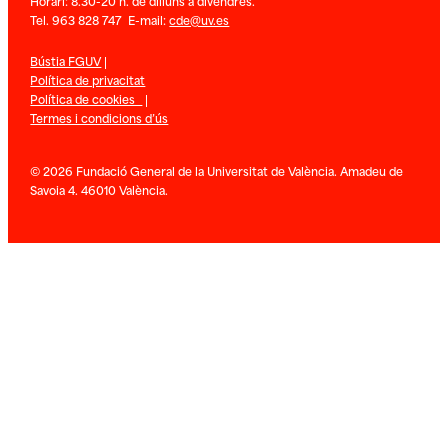
Horari: 8.30-20 h. de dilluns a divendres.
Tel. 963 828 747 E-mail:
cde@uv.es
Bústia FGUV
|
Política de privacitat
Política de cookies
|
Termes i condicions d’ús
© 2026 Fundació General de la Universitat de València. Amadeu de
Savoia 4. 46010 València.