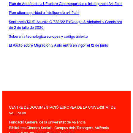
Plan de Acción de la UE sobre Ciberseguridad e Inteligencia Artificial
Plan ciberseguridad e inteligencia artificial
Sentencia TJUE. Asunto C-738/22 P (Google & Alphabet v Comisión)
de 2 de julio de 2026
Soberanía tecnológica europea y código abierto
El Pacto sobre Migración y Asilo entra en vigor el 12 de junio
CENTRE DE DOCUMENTACIÓ EUROPEA DE LA UNIVERSITAT DE
VALENCIA
Fundació General de la Universitat de València
Biblioteca Ciènces Socials. Campus dels Tarongers. València.