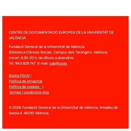
CENTRE DE DOCUMENTACIÓ EUROPEA DE LA UNIVERSITAT DE
VALENCIA
Fundació General de la Universitat de València
Biblioteca Ciènces Socials. Campus dels Tarongers. València.
Horari: 8.30-20 h. de dilluns a divendres.
Tel. 963 828 747 E-mail:
cde@uv.es
Bústia FGUV
|
Política de privacitat
Política de cookies
|
Termes i condicions d’ús
© 2026 Fundació General de la Universitat de València. Amadeu de
Savoia 4. 46010 València.