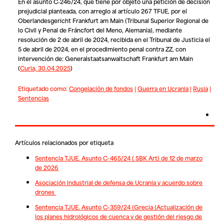
En el asunto C‑246/24, que tiene por objeto una petición de decisión
prejudicial planteada, con arreglo al artículo 267 TFUE, por el
Oberlandesgericht Frankfurt am Main
(Tribunal Superior Regional de
lo Civil y Penal de Fráncfort del Meno, Alemania), mediante
resolución de 2 de abril de 2024, recibida en el Tribunal de Justicia el
5 de abril de 2024, en el procedimiento penal contra
ZZ
, con
intervención de:
Generalstaatsanwaltschaft Frankfurt am Main
(
Curia, 30.04.2025
)
Etiquetado como:
Congelación de fondos
|
Guerra en Ucrania
|
Rusia
|
Sentencias
Artículos relacionados por etiqueta
Sentencia TJUE. Asunto C-465/24 ( SBK Art) de 12 de marzo
de 2026
Asociación industrial de defensa de Ucrania y acuerdo sobre
drones
Sentencia TJUE. Asunto C-359/24 (Grecia (Actualización de
los planes hidrológicos de cuenca y de gestión del riesgo de