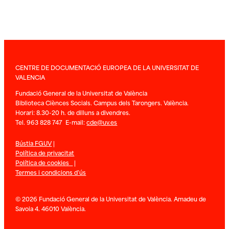
CENTRE DE DOCUMENTACIÓ EUROPEA DE LA UNIVERSITAT DE
VALENCIA
Fundació General de la Universitat de València
Biblioteca Ciènces Socials. Campus dels Tarongers. València.
Horari: 8.30-20 h. de dilluns a divendres.
Tel. 963 828 747 E-mail:
cde@uv.es
Bústia FGUV
|
Política de privacitat
Política de cookies
|
Termes i condicions d’ús
© 2026 Fundació General de la Universitat de València. Amadeu de
Savoia 4. 46010 València.