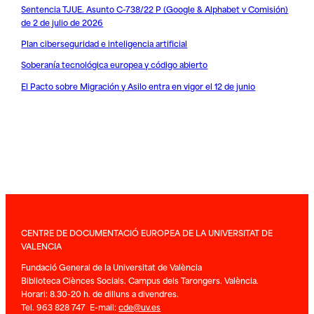
Sentencia TJUE. Asunto C-738/22 P (Google & Alphabet v Comisión)
de 2 de julio de 2026
Plan ciberseguridad e inteligencia artificial
Soberanía tecnológica europea y código abierto
El Pacto sobre Migración y Asilo entra en vigor el 12 de junio
CENTRE DE DOCUMENTACIÓ EUROPEA DE LA UNIVERSITAT DE
VALENCIA
Fundació General de la Universitat de València
Biblioteca Ciènces Socials. Campus dels Tarongers. València.
Horari: 8.30-20 h. de dilluns a divendres.
Tel. 963 828 747 E-mail:
cde@uv.es