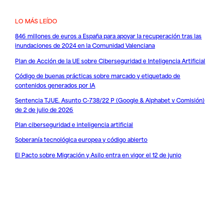
LO MÁS LEÍDO
846 millones de euros a España para apoyar la recuperación tras las
inundaciones de 2024 en la Comunidad Valenciana
Plan de Acción de la UE sobre Ciberseguridad e Inteligencia Artificial
Código de buenas prácticas sobre marcado y etiquetado de
contenidos generados por IA
Sentencia TJUE. Asunto C-738/22 P (Google & Alphabet v Comisión)
de 2 de julio de 2026
Plan ciberseguridad e inteligencia artificial
Soberanía tecnológica europea y código abierto
El Pacto sobre Migración y Asilo entra en vigor el 12 de junio