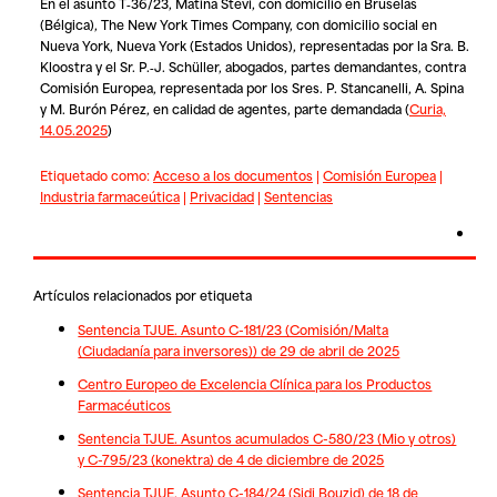
En el asunto T‑36/23, Matina Stevi, con domicilio en Bruselas
(Bélgica),
The New York Times Company
, con domicilio social en
Nueva York, Nueva York (Estados Unidos), representadas por la Sra. B.
Kloostra y el Sr. P.‑J. Schüller, abogados, partes demandantes, contra
Comisión Europea
, representada por los Sres. P. Stancanelli, A. Spina
y M. Burón Pérez, en calidad de agentes, parte demandada
(
Curia,
14.05.2025
)
Etiquetado como:
Acceso a los documentos
|
Comisión Europea
|
Industria farmaceútica
|
Privacidad
|
Sentencias
Artículos relacionados por etiqueta
Sentencia TJUE. Asunto C-181/23 (Comisión/Malta
(Ciudadanía para inversores)) de 29 de abril de 2025
Centro Europeo de Excelencia Clínica para los Productos
Farmacéuticos
Sentencia TJUE. Asuntos acumulados C-580/23 (Mio y otros)
y C-795/23 (konektra) de 4 de diciembre de 2025
Sentencia TJUE. Asunto C-184/24 (Sidi Bouzid) de 18 de