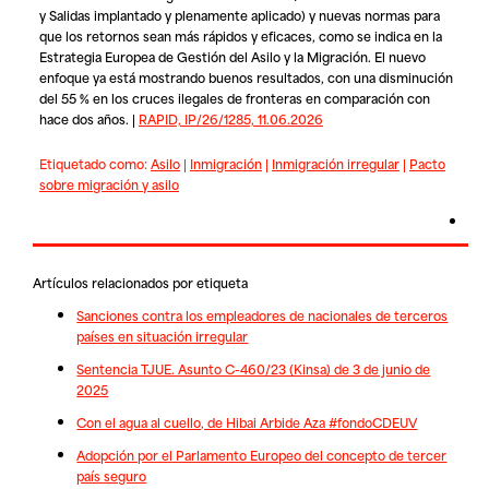
y Salidas implantado y plenamente aplicado) y nuevas normas para
que los retornos sean más rápidos y eficaces, como se indica en la
Estrategia Europea de Gestión del Asilo y la Migración. El nuevo
enfoque ya está mostrando buenos resultados, con una disminución
del 55 % en los cruces ilegales de fronteras en comparación con
hace dos años. |
RAPID, IP/26/1285, 11.06.2026
Etiquetado como:
Asilo
|
Inmigración
|
Inmigración irregular
|
Pacto
sobre migración y asilo
Artículos relacionados por etiqueta
Sanciones contra los empleadores de nacionales de terceros
países en situación irregular
Sentencia TJUE. Asunto C-460/23 (Kinsa) de 3 de junio de
2025
Con el agua al cuello, de Hibai Arbide Aza #fondoCDEUV
Adopción por el Parlamento Europeo del concepto de tercer
país seguro