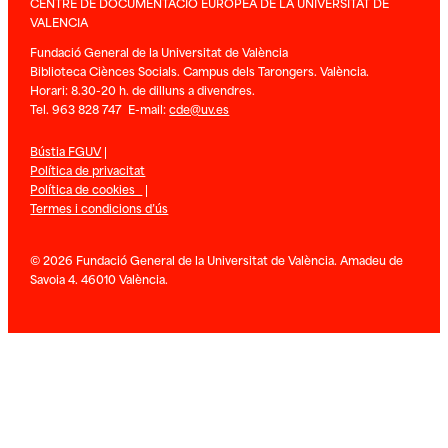
CENTRE DE DOCUMENTACIÓ EUROPEA DE LA UNIVERSITAT DE
VALENCIA
Fundació General de la Universitat de València
Biblioteca Ciènces Socials. Campus dels Tarongers. València.
Horari: 8.30-20 h. de dilluns a divendres.
Tel. 963 828 747 E-mail:
cde@uv.es
Bústia FGUV
|
Política de privacitat
Política de cookies
|
Termes i condicions d’ús
© 2026 Fundació General de la Universitat de València. Amadeu de
Savoia 4. 46010 València.