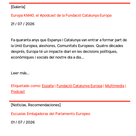
[
Galería
]
Europa KM40, el #podcast de la Fundació Catalunya Europa
21 / 07 / 2026
Fa quaranta anys que Espanya i Catalunya van entrar a formar part de
la Unió Europea, aleshores, Comunitats Europees. Quatre dècades
després, Europa té un impacte diari en les decisions polítiques,
econòmiques i socials del nostre dia a dia.…
Leer más...
Etiquetado como:
España
|
Fundació Catalunya Europa
|
Multimedia
|
Podcast
[
Noticias
,
Recomendaciones
]
Escuelas Embajadoras del Parlamento Europeo
01 / 07 / 2026