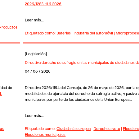
2026/1283, 11.6.2026
Leer más...
Productos
Etiquetado como:
Baterías
|
Industria del automóvil
|
Microproces
[
Legislación
]
Directiva derecho de sufragio en las municipales de ciudadanos de
04 / 06 / 2026
idad de
Directiva 2026/1194 del Consejo, de 26 de mayo de 2026, por la que
L
modalidades de ejercicio del derecho de sufragio activo, y pasivo 
municipales por parte de los ciudadanos de la Unión Europea…
Leer más...
ias
|
Etiquetado como:
Ciudadanía europea
|
Derecho a voto
|
Eleccion
Elecciones municipales