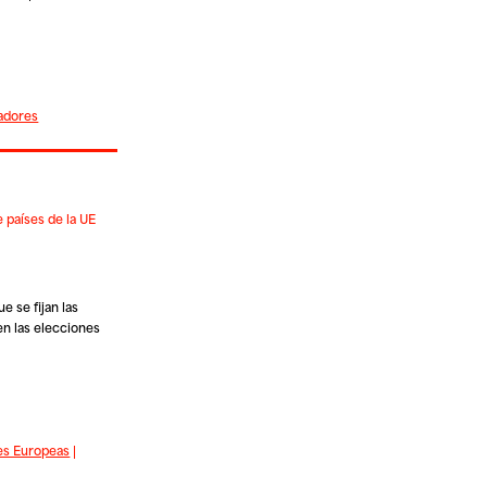
adores
 países de la UE
 se fijan las
en las elecciones
es Europeas
|