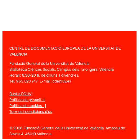
CENTRE DE DOCUMENTACIÓ EUROPEA DE LA UNIVERSITAT DE
VALENCIA
Fundació General de la Universitat de València
Biblioteca Ciènces Socials. Campus dels Tarongers. València.
Horari: 8.30-20 h. de dilluns a divendres.
Tel. 963 828 747 E-mail:
cde@uv.es
Bústia FGUV
|
Política de privacitat
Política de cookies
|
Termes i condicions d’ús
© 2026 Fundació General de la Universitat de València. Amadeu de
Savoia 4. 46010 València.