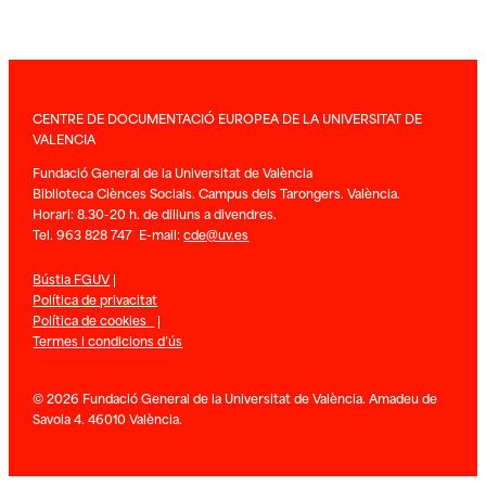
CENTRE DE DOCUMENTACIÓ EUROPEA DE LA UNIVERSITAT DE
VALENCIA
Fundació General de la Universitat de València
Biblioteca Ciènces Socials. Campus dels Tarongers. València.
Horari: 8.30-20 h. de dilluns a divendres.
Tel. 963 828 747 E-mail:
cde@uv.es
Bústia FGUV
|
Política de privacitat
Política de cookies
|
Termes i condicions d’ús
© 2026 Fundació General de la Universitat de València. Amadeu de
Savoia 4. 46010 València.