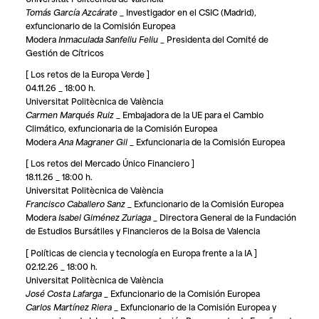
Tomás García Azcárate
_ Investigador en el CSIC (Madrid),
exfuncionario de la Comisión Europea
Modera
Inmaculada Sanfeliu Feliu
_ Presidenta del Comité de
Gestión de Cítricos
[ Los retos de la Europa Verde ]
04.11.26 _ 18:00 h.
Universitat Politècnica de València
Carmen Marqués Ruiz
_ Embajadora de la UE para el Cambio
Climático, exfuncionaria de la Comisión Europea
Modera
Ana Magraner Gil
_ Exfuncionaria de la Comisión Europea
[ Los retos del Mercado Único Financiero ]
18.11.26 _ 18:00 h.
Universitat Politècnica de València
Francisco Caballero Sanz
_ Exfuncionario de la Comisión Europea
Modera
Isabel Giménez Zuriaga
_ Directora General de la Fundación
de Estudios Bursátiles y Financieros de la Bolsa de Valencia
[ Políticas de ciencia y tecnología en Europa frente a la IA ]
02.12.26 _ 18:00 h.
Universitat Politècnica de València
José Costa Lafarga
_ Exfuncionario de la Comisión Europea
Carlos Martínez Riera
_ Exfuncionario de la Comisión Europea y