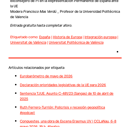
exconsejero de I+I en la Representación Permanente de España ante
la UE
Modera
Francisco Mas Verdú
_ Profesor de la Universidad Politécnica
de Valencia
Entrada gratuita hasta completar aforo.
Etiquetado como:
España
|
Historia de Europa
|
Integración europea
|
Universitat de València
|
Universitat Politécnica de València
Artículos relacionados por etiqueta
Eurobarómetro de mayo de 2026
Declaración prioridades legislativas de la UE para 2026
Sentencia TJUE. Asunto C-481/23 (Sangas) de 10 de abril de
2025
Ruth Ferrero-Turrión: Policrisis y recesión geopolítica
#podcast
Conquestes, una obra de Escena Erasmus UV | CCLaNau, 6-8
mayo 2026, 19 h. #teatro