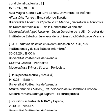
condicionalidad en la UE ]
16.09.26 _ 18:00 h.
Aula Magna. Centre Cultural La Nau. Universitat de València
Alfons Díez Torres
_ Embajador de España
Bienvenida / Apertura 2ª parte
Ruth Merino
_ Secretària autonòmica
de Representació a la UE de la Generalitat Valenciana
Modera
Rafael Ripoll Navarro
_ Dr. en Derecho de la UE – Director del
Instituto de Estudios Europeos de la Universidad Católica de Valencia
[ La UE. Nuevos desafíos en la comunicación de la UE, sus
instituciones y de sus Estados miembros]
30.09.26 _ 18:00 h.
Universitat Politècnica de València
Cristina Gallach
_ Periodista
Modera
Rosa Brines i Sirerol
_ Periodista
[ De la peseta al euro y más allá ]
14.10.26 _ 18:00 h.
Universitat Politècnica de València
Manuel Sanchis i Marco
_ Exfuncionario de la Comisión Europea
Modera
Teresa Domingo Segarra
_ Exeurodiputada
[ Los retos actuales de la PAC y España ]
28.10.26 _ 18:00 h.
Universitat Politècnica de València