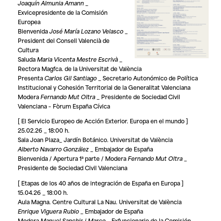
Joaquín Almunia Amann
_
Exvicepresidente de la Comisión
Europea
Bienvenida
José María Lozano Velasco
_
President del Consell Valencià de
Cultura
Saluda
Maria Vicenta Mestre Escrivà
_
Rectora Magfca. de la Universitat de València
Presenta
Carlos Gil Santiago
_ Secretario Autonómico de Política
Institucional y Cohesión Territorial de la Generalitat Valenciana
Modera
Fernando Mut Oltra
_ Presidente de Sociedad Civil
Valenciana – Fòrum España Cívica
[ El Servicio Europeo de Acción Exterior. Europa en el mundo ]
25.02.26 _ 18:00 h.
Sala Joan Plaza_ Jardín Botánico. Universitat de València
Alberto Navarro González
_ Embajador de España
Bienvenida / Apertura 1ª parte / Modera
Fernando Mut Oltra
_
Presidente de Sociedad Civil Valenciana
[ Etapas de los 40 años de integración de España en Europa ]
15.04.26 _ 18:00 h.
Aula Magna. Centre Cultural La Nau. Universitat de València
Enrique Viguera Rubio
_ Embajador de España
Modera
Manuel Sanchis i Marco
_ Exfuncionario de la Comisión