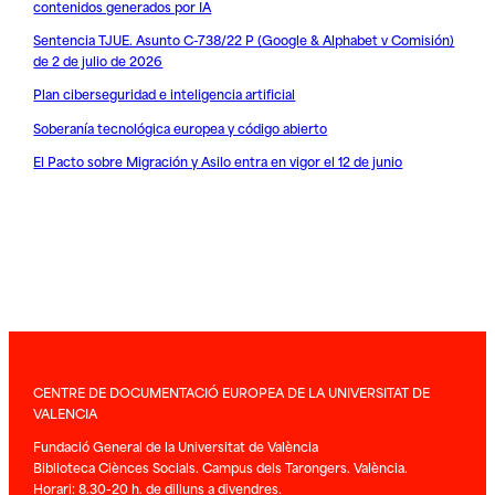
contenidos generados por IA
Sentencia TJUE. Asunto C-738/22 P (Google & Alphabet v Comisión)
de 2 de julio de 2026
Plan ciberseguridad e inteligencia artificial
Soberanía tecnológica europea y código abierto
El Pacto sobre Migración y Asilo entra en vigor el 12 de junio
CENTRE DE DOCUMENTACIÓ EUROPEA DE LA UNIVERSITAT DE
VALENCIA
Fundació General de la Universitat de València
Biblioteca Ciènces Socials. Campus dels Tarongers. València.
Horari: 8.30-20 h. de dilluns a divendres.