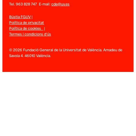
Tel. 963 828 747 E-mail:
cde@uv.es
Bústia FGUV
|
Política de privacitat
Política de cookies
|
Termes i condicions d’ús
© 2026 Fundació General de la Universitat de València. Amadeu de
Savoia 4. 46010 València.