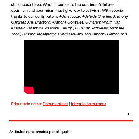
still choose to be. When it comes to the continent’s future,
optimism and pessimism must give way to activism. With special
thanks to our contributors:
Adam Tooze, Adelaide Charlier, Anthony
Gardner, Anu Bradford, Arancha Gonzalez, Guntram Wolff, Ivan
Krastev, Katarzyna Pisarska, Lea Ypi, Luuk van Middelaar, Nathalie
Tocci, Simone Tagliapietra, Sylvie Goulard
, and
Timothy Garton Ash
.
Etiquetado como:
Documentales
|
Integración europea
Artículos relacionados por etiqueta