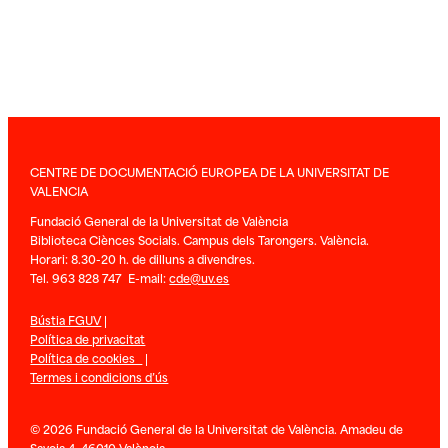
CENTRE DE DOCUMENTACIÓ EUROPEA DE LA UNIVERSITAT DE
VALENCIA
Fundació General de la Universitat de València
Biblioteca Ciènces Socials. Campus dels Tarongers. València.
Horari: 8.30-20 h. de dilluns a divendres.
Tel. 963 828 747 E-mail:
cde@uv.es
Bústia FGUV
|
Política de privacitat
Política de cookies
|
Termes i condicions d’ús
© 2026 Fundació General de la Universitat de València. Amadeu de
Savoia 4. 46010 València.