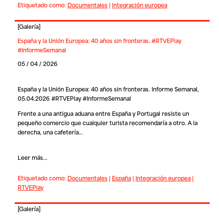
Etiquetado como:
Documentales
|
Integración europea
[
Galería
]
España y la Unión Europea: 40 años sin fronteras. #RTVEPlay
#InformeSemanal
05 / 04 / 2026
España y la Unión Europea: 40 años sin fronteras. Informe Semanal,
05.04.2026 #RTVEPlay #InformeSemanal
Frente a una antigua aduana entre España y Portugal resiste un
pequeño comercio que cualquier turista recomendaría a otro. A la
derecha, una cafetería…
Leer más...
Etiquetado como:
Documentales
|
España
|
Integración europea
|
RTVEPlay
[
Galería
]