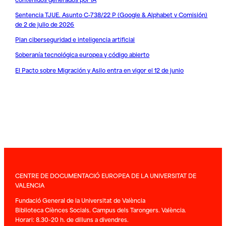
Sentencia TJUE. Asunto C-738/22 P (Google & Alphabet v Comisión)
de 2 de julio de 2026
Plan ciberseguridad e inteligencia artificial
Soberanía tecnológica europea y código abierto
El Pacto sobre Migración y Asilo entra en vigor el 12 de junio
CENTRE DE DOCUMENTACIÓ EUROPEA DE LA UNIVERSITAT DE
VALENCIA
Fundació General de la Universitat de València
Biblioteca Ciènces Socials. Campus dels Tarongers. València.
Horari: 8.30-20 h. de dilluns a divendres.