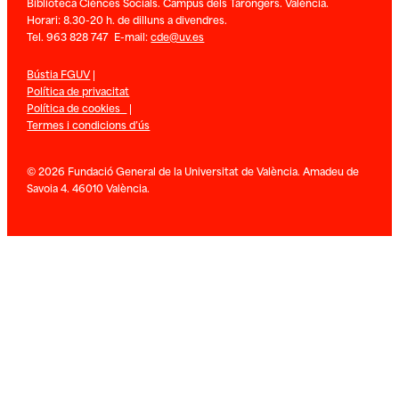
Biblioteca Ciènces Socials. Campus dels Tarongers. València.
Horari: 8.30-20 h. de dilluns a divendres.
Tel. 963 828 747 E-mail:
cde@uv.es
Bústia FGUV
|
Política de privacitat
Política de cookies
|
Termes i condicions d’ús
© 2026 Fundació General de la Universitat de València. Amadeu de
Savoia 4. 46010 València.