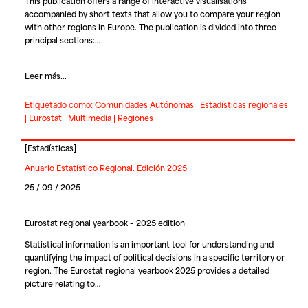
This publication offers a range of interactive visualisations
accompanied by short texts that allow you to compare your region
with other regions in Europe. The publication is divided into three
principal sections:…
Leer más...
Etiquetado como:
Comunidades Autónomas
|
Estadísticas regionales
|
Eurostat
|
Multimedia
|
Regiones
[
Estadísticas
]
Anuario Estatístico Regional. Edición 2025
25 / 09 / 2025
Eurostat regional yearbook – 2025 edition
Statistical information is an important tool for understanding and
quantifying the impact of political decisions in a specific territory or
region. The Eurostat regional yearbook 2025 provides a detailed
picture relating to…