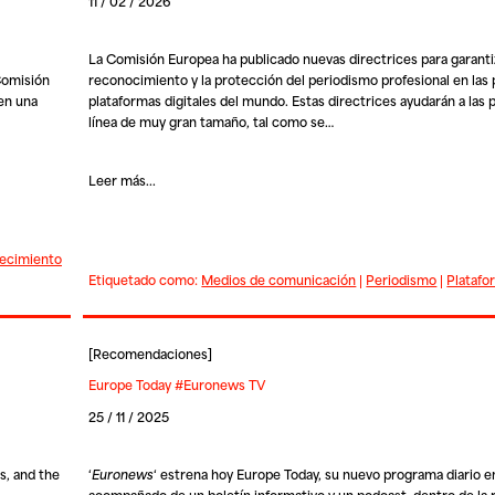
11 / 02 / 2026
La Comisión Europea ha publicado nuevas directrices para garanti
Comisión
reconocimiento y la protección del periodismo profesional en las 
en una
plataformas digitales del mundo. Estas directrices ayudarán a las 
línea de muy gran tamaño, tal como se…
Leer más...
lecimiento
Etiquetado como:
Medios de comunicación
|
Periodismo
|
Platafo
[
Recomendaciones
]
Europe Today #Euronews TV
25 / 11 / 2025
s, and the
‘
Euronews
‘ estrena hoy
Europe Today
, su nuevo programa diario e
acompañado de un boletín informativo y un podcast, dentro de la