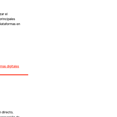
zar el
principales
plataformas en
rmas digitales
n directo,
 renovación de