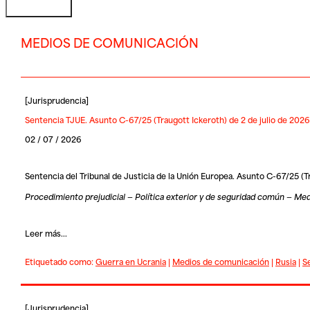
MEDIOS DE COMUNICACIÓN
[
Jurisprudencia
]
Sentencia TJUE. Asunto C-67/25 (Traugott Ickeroth) de 2 de julio de 2026
02 / 07 / 2026
Sentencia del Tribunal de Justicia de la Unión Europea. Asunto C-67/25 (T
Procedimiento prejudicial — Política exterior y de seguridad común — Med
Leer más...
Etiquetado como:
Guerra en Ucrania
|
Medios de comunicación
|
Rusia
|
S
[
Jurisprudencia
]