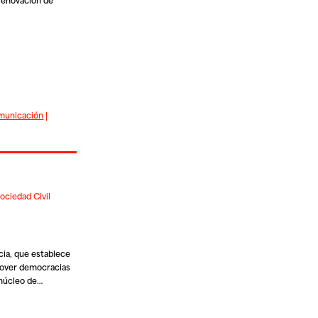
municación
|
ociedad Civil
cia
, que establece
mover democracias
l núcleo de…