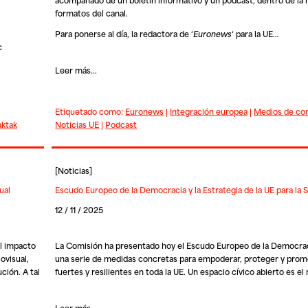
formatos del canal.
Para ponerse al día, la redactora de ‘
Euronews
‘ para la UE…
c
Leer más...
Etiquetado como:
Euronews
|
Integración europea
|
Medios de co
aktak
Noticias UE
|
Podcast
[
Noticias
]
ual
Escudo Europeo de la Democracia y la Estrategia de la UE para la S
12 / 11 / 2025
l impacto
La Comisión ha presentado hoy el
Escudo Europeo de la Democra
ovisual,
una serie de medidas concretas para empoderar, proteger y pro
ción. A tal
fuertes y resilientes en toda la UE. Un espacio cívico abierto es e
Leer más...