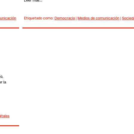
unicación
Etiquetado como:
Democracia
|
Medios de comunicación
|
Socieda
o,
r la
itales