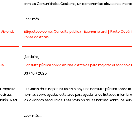
para las Comunidades Costeras
, un compromiso clave en el marc
Leer más...
|
Vivienda
Etiquetado como:
Consulta pública
|
Economía azul
|
Pacto Oceán
Zonas costeras
[
Noticias
]
ual
Consulta pública sobre ayudas estatales para mejorar el acceso a l
03 / 10 / 2025
l impacto
La Comisión Europea ha abierto hoy una consulta pública sobre la 
ovisual,
normas sobre ayudas estatales para ayudar a los Estados miembro
ción. A tal
las viviendas asequibles. Esta revisión de las normas sobre los ser
Leer más...