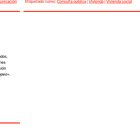
unicación
Etiquetado como:
Consulta pública
|
Vivienda
|
Vivienda social
ados,
ones
sión
ropeo
».