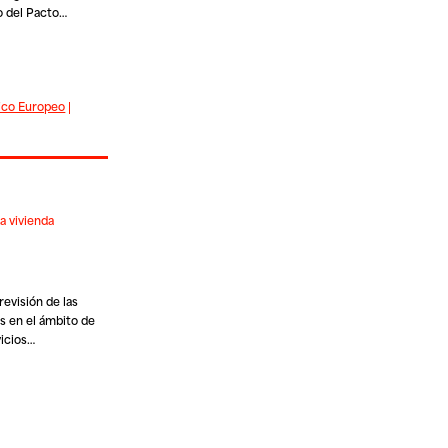
o del Pacto…
ico Europeo
|
a vivienda
revisión de las
s en el ámbito de
vicios…