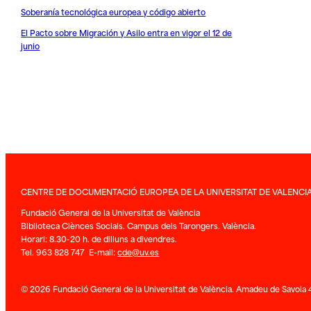
Soberanía tecnológica europea y código abierto
El Pacto sobre Migración y Asilo entra en vigor el 12 de
junio
CENTRE DE DOCUMENTACIÓ EUROPEA DE LA UNIVERSITAT DE VALENCI
Fundació General de la Universitat de València
Biblioteca Ciènces Socials. Campus dels Tarongers. València.
Horari: 8.30-20 h. de dilluns a divendres.
Tel. 963 828 747 E-mail:
cde@uv.es
© 2026 Fundació General de la Universitat de València. Amadeu de Savoia 4