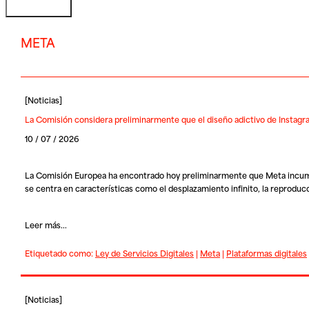
META
[
Noticias
]
La Comisión considera preliminarmente que el diseño adictivo de Instagram
10 / 07 / 2026
La Comisión Europea ha encontrado hoy preliminarmente que
Meta
incump
se centra en características como el desplazamiento infinito, la reproduc
Leer más...
Etiquetado como:
Ley de Servicios Digitales
|
Meta
|
Plataformas digitales
[
Noticias
]