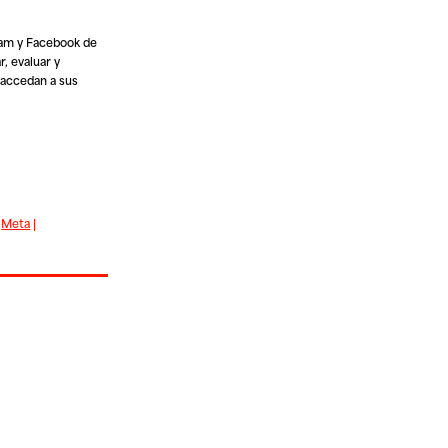
ram y Facebook de
r, evaluar y
 accedan a sus
|
Meta
|