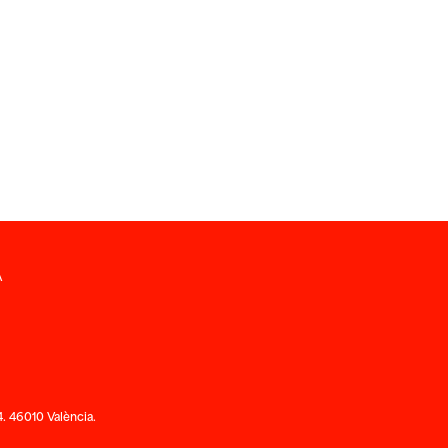
A
. 46010 València.