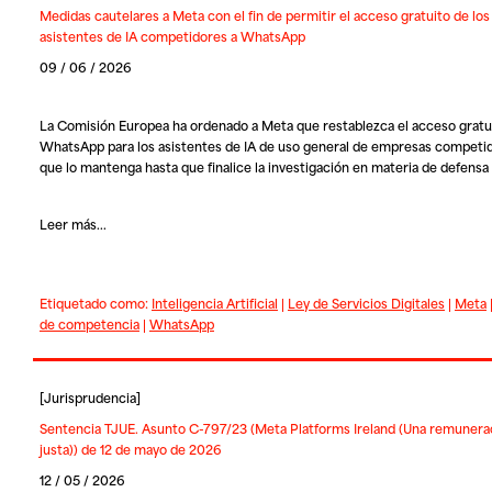
Medidas cautelares a Meta con el fin de permitir el acceso gratuito de los
asistentes de IA competidores a WhatsApp
09 / 06 / 2026
La Comisión Europea ha ordenado a Meta que restablezca el acceso gratu
WhatsApp para los asistentes de IA de uso general de empresas competid
que lo mantenga hasta que finalice la investigación en materia de defensa
Leer más...
Etiquetado como:
Inteligencia Artificial
|
Ley de Servicios Digitales
|
Meta
de competencia
|
WhatsApp
[
Jurisprudencia
]
Sentencia TJUE. Asunto C-797/23 (Meta Platforms Ireland (Una remunera
justa)) de 12 de mayo de 2026
12 / 05 / 2026