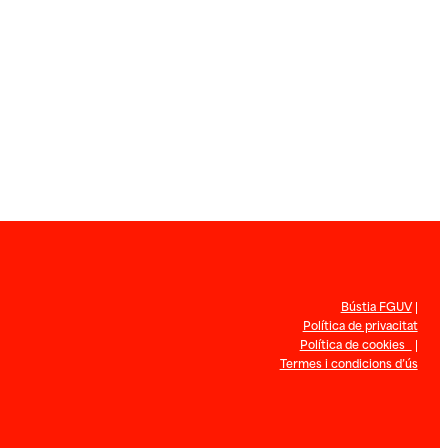
Bústia FGUV
|
Política de privacitat
Política de cookies
|
Termes i condicions d’ús