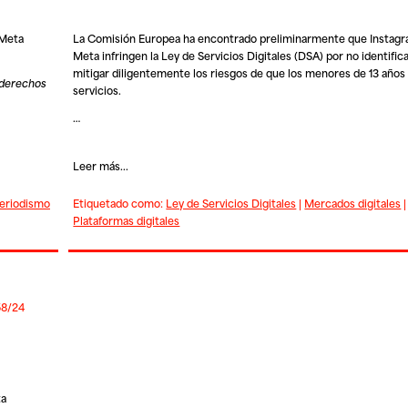
(Meta
La Comisión Europea ha encontrado preliminarmente que Instag
Meta infringen la Ley de Servicios Digitales (DSA) por no identifica
mitigar diligentemente los riesgos de que los menores de 13 años
 derechos
servicios.
…
Leer más...
eriodismo
Etiquetado como:
Ley de Servicios Digitales
|
Mercados digitales
Plataformas digitales
58/24
ta