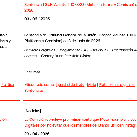
Sentencia TGUE. Asunto T-1078/23 (Meta Platforms v Comisión) d
2026
03 / 06 / 2026
ito a
Sentencia del Tribunal General de la Unión Europea. Asunto T-107
oras y
Platforms v Comisión) de 3 de junio de 2026
 de…
Servicios digitales — Reglamento (UE) 2022/1925 — Designación d
acceso — Concepto de “servicio básico…
Leer más...
|
Política
Etiquetado como:
Igualdad de trato
|
Meta
|
Plataformas digitales
Sentencias
[
Noticias
]
ción
La Comisión concluye preliminarmente que Meta incumple la Ley 
Digitales por no evitar que los menores de 13 años utilicen Insta
29 / 04 / 2026