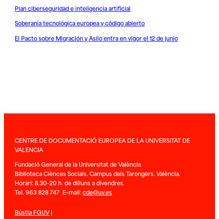
Plan ciberseguridad e inteligencia artificial
Soberanía tecnológica europea y código abierto
El Pacto sobre Migración y Asilo entra en vigor el 12 de junio
CENTRE DE DOCUMENTACIÓ EUROPEA DE LA UNIVERSITAT DE
VALENCIA
Fundació General de la Universitat de València
Biblioteca Ciènces Socials. Campus dels Tarongers. València.
Horari: 8.30-20 h. de dilluns a divendres.
Tel. 963 828 747 E-mail:
cde@uv.es
Bústia FGUV
|