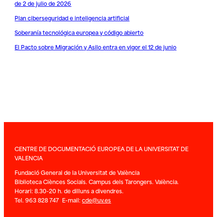
de 2 de julio de 2026
Plan ciberseguridad e inteligencia artificial
Soberanía tecnológica europea y código abierto
El Pacto sobre Migración y Asilo entra en vigor el 12 de junio
CENTRE DE DOCUMENTACIÓ EUROPEA DE LA UNIVERSITAT DE
VALENCIA
Fundació General de la Universitat de València
Biblioteca Ciènces Socials. Campus dels Tarongers. València.
Horari: 8.30-20 h. de dilluns a divendres.
Tel. 963 828 747 E-mail:
cde@uv.es