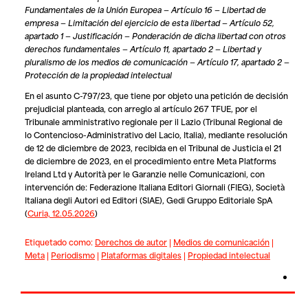
Fundamentales de la Unión Europea — Artículo 16 — Libertad de
empresa — Limitación del ejercicio de esta libertad — Artículo 52,
apartado 1 — Justificación — Ponderación de dicha libertad con otros
derechos fundamentales — Artículo 11, apartado 2 — Libertad y
pluralismo de los medios de comunicación — Artículo 17, apartado 2 —
Protección de la propiedad intelectual
En el asunto C-797/23, que tiene por objeto una petición de decisión
prejudicial planteada, con arreglo al artículo 267 TFUE, por el
Tribunale amministrativo regionale per il Lazio (Tribunal Regional de
lo Contencioso-Administrativo del Lacio, Italia), mediante resolución
de 12 de diciembre de 2023, recibida en el Tribunal de Justicia el 21
de diciembre de 2023, en el procedimiento entre
Meta Platforms
Ireland Ltd
y
Autorità per le Garanzie nelle Comunicazioni
, con
intervención de:
Federazione Italiana Editori Giornali (FIEG), Società
Italiana degli Autori ed Editori (SIAE), Gedi Gruppo Editoriale SpA
(
Curia, 12.05.2026
)
Etiquetado como:
Derechos de autor
|
Medios de comunicación
|
Meta
|
Periodismo
|
Plataformas digitales
|
Propiedad intelectual