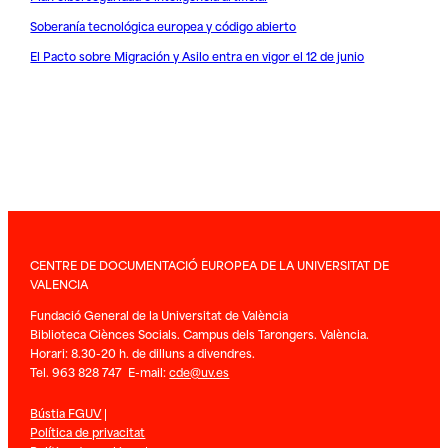
Soberanía tecnológica europea y código abierto
El Pacto sobre Migración y Asilo entra en vigor el 12 de junio
CENTRE DE DOCUMENTACIÓ EUROPEA DE LA UNIVERSITAT DE
VALENCIA
Fundació General de la Universitat de València
Biblioteca Ciènces Socials. Campus dels Tarongers. València.
Horari: 8.30-20 h. de dilluns a divendres.
Tel. 963 828 747 E-mail:
cde@uv.es
Bústia FGUV
|
Política de privacitat