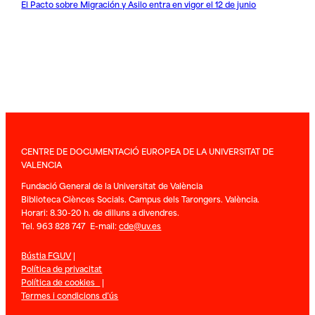
El Pacto sobre Migración y Asilo entra en vigor el 12 de junio
CENTRE DE DOCUMENTACIÓ EUROPEA DE LA UNIVERSITAT DE
VALENCIA
Fundació General de la Universitat de València
Biblioteca Ciènces Socials. Campus dels Tarongers. València.
Horari: 8.30-20 h. de dilluns a divendres.
Tel. 963 828 747 E-mail:
cde@uv.es
Bústia FGUV
|
Política de privacitat
Política de cookies
|
Termes i condicions d’ús