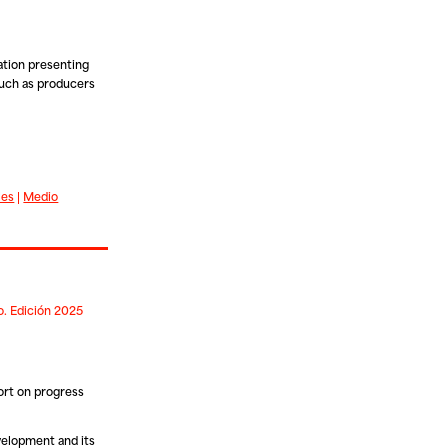
cation presenting
such as producers
les
|
Medio
o. Edición 2025
ort on progress
velopment and its