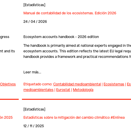
[
Estadísticas
]
Manual de contabilidad de los ecosistemas. Edición 2026
24 / 04 / 2026
ogress
Ecosystem accounts handbook – 2026 edition
The handbook is primarily aimed at national experts engaged in th
t and its
ecosystem accounts. This edition reflects the latest EU legal req
handbook provides a framework and practical recommendations f
Leer más...
Objetivos
Etiquetado como:
Contabilidad medioambiental
|
Ecosistemas
|
Es
medioambientales
|
Eurostat
|
Metodología
[
Estadísticas
]
ión 2025
Estadísticas sobre la mitigación del cambio climático #Enlínea
12 / 11 / 2025