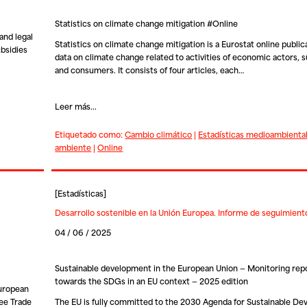
Statistics on climate change mitigation #Online
and legal
Statistics on climate change mitigation is a Eurostat online publi
bsidies
data on climate change related to activities of economic actors, 
and consumers. It consists of four articles, each…
Leer más...
Etiquetado como:
Cambio climático
|
Estadísticas medioambienta
ambiente
|
Online
[
Estadísticas
]
Desarrollo sostenible en la Unión Europea. Informe de seguimient
04 / 06 / 2025
Sustainable development in the European Union — Monitoring rep
towards the SDGs in an EU context — 2025 edition
European
ree Trade
The EU is fully committed to the 2030 Agenda for Sustainable De