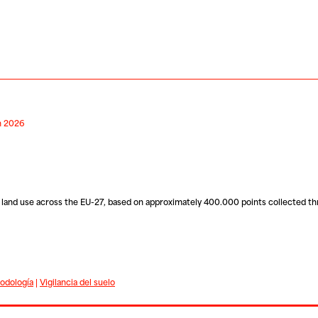
ón 2026
land use across the EU-27, based on approximately 400.000 points collected th
odología
|
Vigilancia del suelo