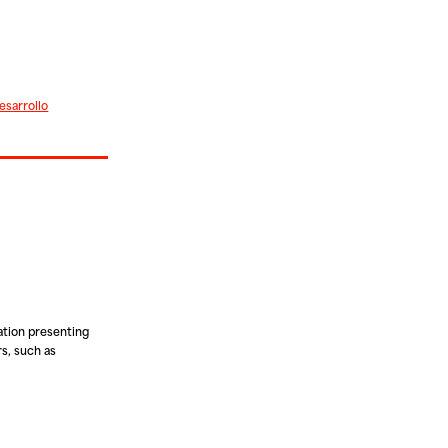
esarrollo
cation presenting
rs, such as