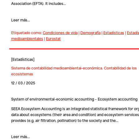
Association (EFTA). It includes…
Leer más...
Etiquetado como:
Condiciones de vida
|
Demografía
|
Estadísticas
|
Estadí
medioambientales
|
Eurostat
[
Estadísticas
]
Sistema de contabilidad medioambiental-económica. Contabilidad de los
ecosistemas
12 / 03 / 2025
System of environmental-economic accounting – Ecosystem accounting
SEEA Ecosystem Accounting is an integrated statistical framework for or
data about ecosystems (their area and condition) and ecosystem services
provides (e.g. air filtration, pollination) to the society and the…
Leer más...