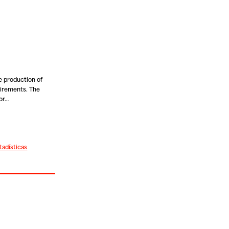
e production of
uirements. The
or…
tadísticas