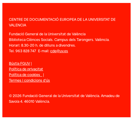
CENTRE DE DOCUMENTACIÓ EUROPEA DE LA UNIVERSITAT DE
VALENCIA
Fundació General de la Universitat de València
Biblioteca Ciènces Socials. Campus dels Tarongers. València.
Horari: 8.30-20 h. de dilluns a divendres.
Tel. 963 828 747 E-mail:
cde@uv.es
Bústia FGUV
|
Política de privacitat
Política de cookies
|
Termes i condicions d’ús
© 2026 Fundació General de la Universitat de València. Amadeu de
Savoia 4. 46010 València.