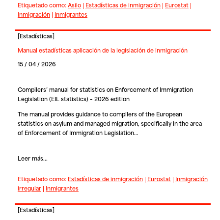
Etiquetado como:
Asilo
|
Estadísticas de inmigración
|
Eurostat
|
Inmigración
|
Inmigrantes
[
Estadísticas
]
Manual estadísticas aplicación de la legislación de inmigración
15 / 04 / 2026
Compilers’ manual for statistics on Enforcement of Immigration
Legislation (EIL statistics) – 2026 edition
The manual provides guidance to compilers of the European
statistics on asylum and managed migration, specifically in the area
of Enforcement of Immigration Legislation…
Leer más...
Etiquetado como:
Estadísticas de inmigración
|
Eurostat
|
Inmigración
irregular
|
Inmigrantes
[
Estadísticas
]