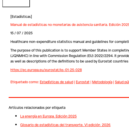
[
Estadísticas
]
Manual de estadísticas no monetarias de asistencia sanitaria. Edición 202
15 / 07 / 2025
Healthcare non-expenditure statistics manual and guidelines for completi
The purpose of this publication is to support Member States in complet
(JQNMHC) in line with Commission Regulation (EU) 2022/2294. It provides 
as well as descriptions of the definitions to be used by Eurostat countr
https://ec.europa.eu/eurostat/ks-01-25-028
Etiquetado como:
Estadísticas de salud
|
Eurostat
|
Metodología
|
Salud pú
Artículos relacionados por etiqueta
La energía en Europa. Edición 2025
Glosario de estadísticas del transporte. VI edición 2026