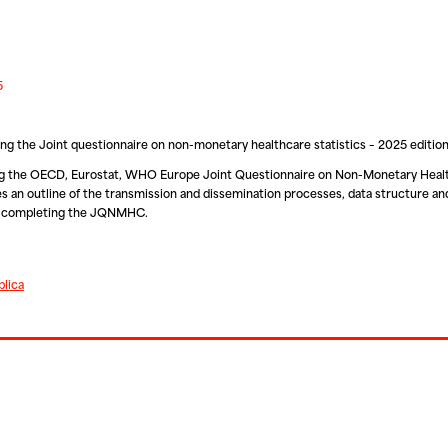
5
ng the Joint questionnaire on non-monetary healthcare statistics – 2025 editio
ing the OECD, Eurostat, WHO Europe Joint Questionnaire on Non-Monetary Healt
an outline of the transmission and dissemination processes, data structure and 
ies completing the JQNMHC.
blica