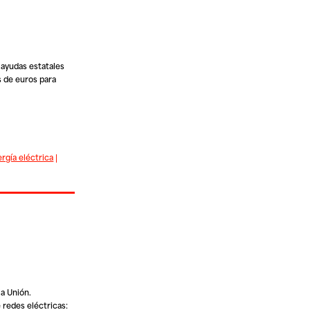
 ayudas estatales
s de euros para
rgía eléctrica
|
la Unión.
 redes eléctricas: