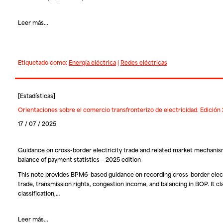
Leer más...
Etiquetado como:
Energía eléctrica
|
Redes eléctricas
[
Estadísticas
]
Orientaciones sobre el comercio transfronterizo de electricidad. Edición
17 / 07 / 2025
Guidance on cross-border electricity trade and related market mechanis
balance of payment statistics – 2025 edition
This note provides BPM6-based guidance on recording cross-border elect
trade, transmission rights, congestion income, and balancing in BOP. It cla
classification,…
Leer más...