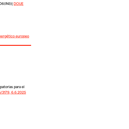
06(INI))|
DOUE
nergético europeo
patorias para el
3179, 6.6.2025