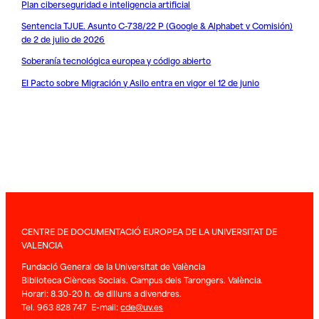
Plan ciberseguridad e inteligencia artificial
Sentencia TJUE. Asunto C-738/22 P (Google & Alphabet v Comisión)
de 2 de julio de 2026
Soberanía tecnológica europea y código abierto
El Pacto sobre Migración y Asilo entra en vigor el 12 de junio
CENTRE DE DOCUMENTACIÓ EUROPEA DE LA UNIVERSITAT DE
VALENCIA
Fundació General de la Universitat de València
Biblioteca Ciènces Socials. Campus dels Tarongers. València.
Horari: 8.30-20 h. de dilluns a divendres.
Tel. 963 828 747 E-mail:
cde@uv.es