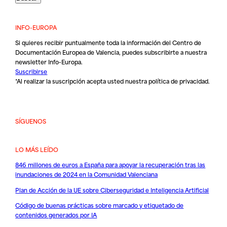
INFO-EUROPA
Si quieres recibir puntualmente toda la información del Centro de
Documentación Europea de Valencia, puedes subscribirte a nuestra
newsletter Info-Europa.
Suscribirse
*Al realizar la suscripción acepta usted nuestra
política de privacidad
.
SÍGUENOS
LO MÁS LEÍDO
846 millones de euros a España para apoyar la recuperación tras las
inundaciones de 2024 en la Comunidad Valenciana
Plan de Acción de la UE sobre Ciberseguridad e Inteligencia Artificial
Código de buenas prácticas sobre marcado y etiquetado de
contenidos generados por IA