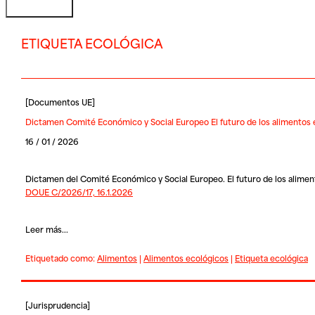
ETIQUETA ECOLÓGICA
[
Documentos UE
]
Dictamen Comité Económico y Social Europeo El futuro de los alimentos 
16 / 01 / 2026
Dictamen del Comité Económico y Social Europeo. El futuro de los alimen
DOUE C/2026/17, 16.1.2026
Leer más...
Etiquetado como:
Alimentos
|
Alimentos ecológicos
|
Etiqueta ecológica
[
Jurisprudencia
]