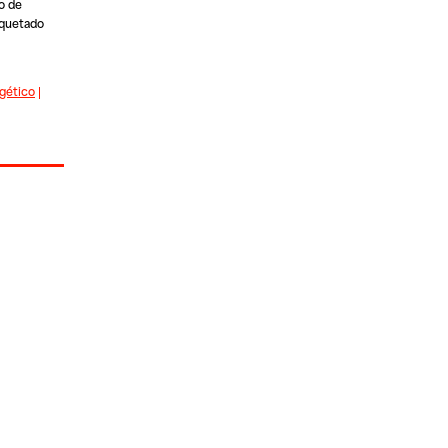
o de
iquetado
gético
|