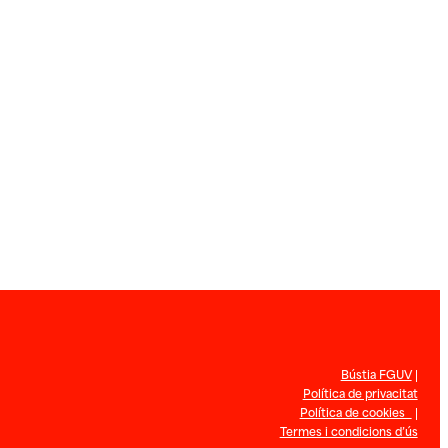
Bústia FGUV
|
Política de privacitat
Política de cookies
|
Termes i condicions d’ús