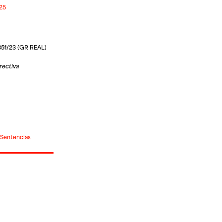
025
-351/23 (GR REAL)
rectiva
|
Sentencias