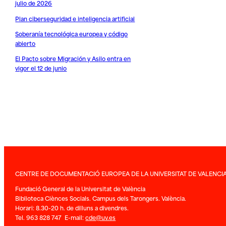
julio de 2026
Plan ciberseguridad e inteligencia artificial
Soberanía tecnológica europea y código
abierto
El Pacto sobre Migración y Asilo entra en
vigor el 12 de junio
CENTRE DE DOCUMENTACIÓ EUROPEA DE LA UNIVERSITAT DE VALENCI
Fundació General de la Universitat de València
Biblioteca Ciènces Socials. Campus dels Tarongers. València.
Horari: 8.30-20 h. de dilluns a divendres.
Tel. 963 828 747 E-mail:
cde@uv.es