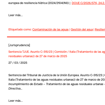
europea de resiliencia hídrica (2024/2104(INI)) |
DOUE C/2026/576, 24.2
Leer más...
Etiquetado como:
Contaminación de las aguas
|
Gestión del agua
|
Resilien
[
Jurisprudencia
]
Sentencia TJUE. Asunto C-515/23 | Comisión / Italia (Tratamiento de las a
residuales urbanas)) de 27 de marzo de 2025
27 / 03 / 2025
Sentencia del Tribunal de Justicia de la Unión Europea. Asunto C-515/23 |
Italia (Tratamiento de las aguas residuales urbanas)) de 27 de marzo de 2
Incumplimiento de Estado — Tratamiento de las aguas residuales urbanas 
Directiva…
Leer más...