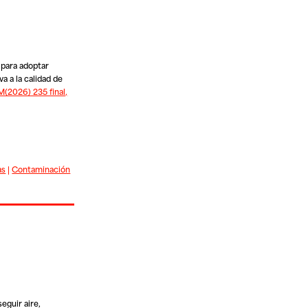
 para adoptar
a a la calidad de
(2026) 235 final,
as
|
Contaminación
eguir aire,