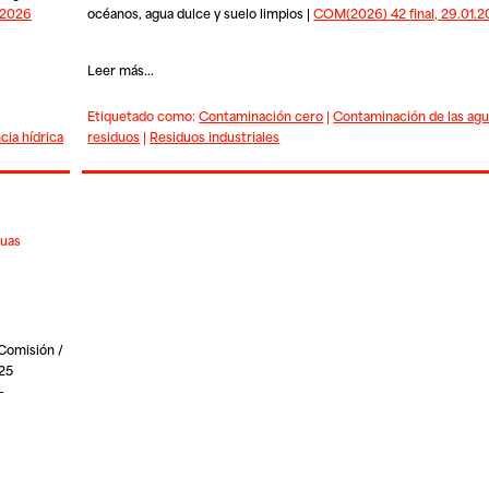
.2026
océanos, agua dulce y suelo limpios |
COM(2026) 42 final, 29.01.
Leer más...
Etiquetado como:
Contaminación cero
|
Contaminación de las ag
cia hídrica
residuos
|
Residuos industriales
guas
 Comisión /
025
—