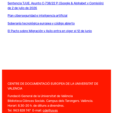
Sentencia TJUE. Asunto C-738/22 P (Google & Alphabet v Comisión)
de 2 de julio de 2026
Plan ciberseguridad e inteligencia artificial
Soberanía tecnológica europea y código abierto
El Pacto sobre Migración y Asilo entra en vigor el 12 de junio
CENTRE DE DOCUMENTACIÓ EUROPEA DE LA UNIVERSITAT DE
VALENCIA
Fundació General de la Universitat de València
Biblioteca Ciènces Socials. Campus dels Tarongers. València.
Horari: 8.30-20 h. de dilluns a divendres.
Tel. 963 828 747 E-mail:
cde@uv.es