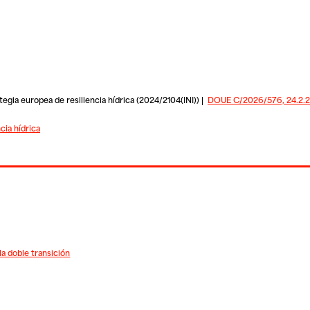
egia europea de resiliencia hídrica (2024/2104(INI)) |
DOUE C/2026/576, 24.2.
cia hídrica
a doble transición