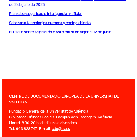
de 2 de julio de 2026
Plan ciberseguridad e inteligencia artificial
Soberanía tecnológica europea y código abierto
El Pacto sobre Migración y Asilo entra en vigor el 12 de junio
CENTRE DE DOCUMENTACIÓ EUROPEA DE LA UNIVERSITAT DE
VALENCIA
Fundació General de la Universitat de València
Biblioteca Ciènces Socials. Campus dels Tarongers. València.
Horari: 8.30-20 h. de dilluns a divendres.
Tel. 963 828 747 E-mail:
cde@uv.es