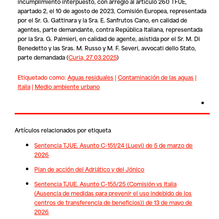
incumplimiento interpuesto, con arreglo al artículo 260 TFUE,
apartado 2, el 10 de agosto de 2023,
Comisión Europea
, representada
por el Sr. G. Gattinara y la Sra. E. Sanfrutos Cano, en calidad de
agentes, parte demandante, contra
República Italiana
, representada
por la Sra. G. Palmieri, en calidad de agente, asistida por el Sr. M. Di
Benedetto y las Sras. M. Russo y M. F. Severi, avvocati dello Stato,
parte demandada
(
Curia, 27.03.2025
)
Etiquetado como:
Aguas residuales
|
Contaminación de las aguas
|
Italia
|
Medio ambiente urbano
Artículos relacionados por etiqueta
Sentencia TJUE. Asunto C-151/24 (Luevi) de 5 de marzo de
2026
Plan de acción del Adriático y del Jónico
Sentencia TJUE. Asunto C-155/25 (Comisión vs Italia
(Ausencia de medidas para prevenir el uso indebido de los
centros de transferencia de beneficios)) de 13 de mayo de
2026