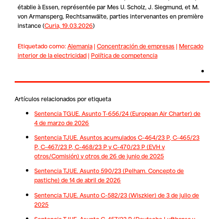
établie à Essen, représentée par Mes U. Scholz, J. Siegmund, et M.
von Armansperg, Rechtsanwälte, parties intervenantes en première
instance
(
Curia, 19.03.2026
)
Etiquetado como:
Alemania
|
Concentración de empresas
|
Mercado
interior de la electricidad
|
Política de competencia
Artículos relacionados por etiqueta
Sentencia TGUE. Asunto T-656/24 (European Air Charter) de
4 de marzo de 2026
Sentencia TJUE. Asuntos acumulados C-464/23 P, C-465/23
P, C-467/23 P, C-468/23 P y C-470/23 P (EVH y
otros/Comisión) y otros de 26 de junio de 2025
Sentencia TJUE. Asunto 590/23 (Pelham. Concepto de
pastiche) de 14 de abril de 2026
Sentencia TJUE. Asunto C-582/23 (Wiszkier) de 3 de julio de
2025
Sentencia TJUE. Asunto C-457/23 P (Deutsche Lufthansa v