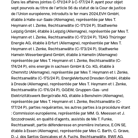
Dans les affaires jointes C-171/24 P à C-177/24 P, ayant pour objet
sept pourvois au titre de l’article 56 du statut de la Cour de justice
de l’Union européenne, introduits le 1er mars 2024,
EVH GmbH
,
établie à Halle-sur-Saale (Allemagne), représentée par Mes T.
Heymann et I. Zenke, Rechtsanwälte (C-171/24 P),
Stadtwerke
Leipzig GmbH
, établie à Leipzig (Allemagne), représentée par Mes T.
Heymann et I. Zenke, Rechtsanwälte (C-172/24 P),
TEAG Thüringer
Energie AG
, établie à Erfurt (Allemagne), représentée par Mes T.
Heymann et I. Zenke, Rechtsanwälte (C-173/24 P),
Stadtwerke
Hameln Weserbergland GmbH
, établie à Hamelin (Allemagne)
représentée par Mes T. Heymann et I. Zenke, Rechtsanwälte (C-
174/24 P),
eins energie in sachsen GmbH & Co. KG
, établie à
Chemnitz (Allemagne), représentée par Mes T. Heymann et I. Zenke,
Rechtsanwälte (C-175/24 P),
EnergieVerbund Dresden GmbH
, établie
à Dresde (Allemagne), représentée par Mes T. Heymann et I. Zenke,
Rechtsanwälte (C-176/24 P),
GGEW, Gruppen-Gas- und
Elektrizitätswerk Bergstraße AG
, établie à Bensheim (Allemagne),
représentée par Mes T. Heymann et I. Zenke, Rechtsanwälte (C-
177/24 P), parties requérantes, les autres parties à la procédure étant
:
Commission européenne
, représentée par MM. G. Meessen et J.
Szczodrowski, en qualité d’agents, assistés de Me T. Funke,
Rechtsanwalt, partie défenderesse en première instance,
E.ON SE
,
établie à Essen (Allemagne), représentée par Mes C. Barth, C. Grave,
D.-J. dos Santos Goncalves et A. Fuchs, Rechtsanwälte,
RWE AG
,