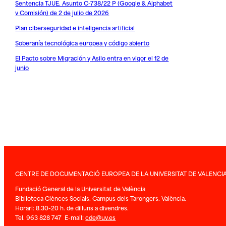
Sentencia TJUE. Asunto C-738/22 P (Google & Alphabet
v Comisión) de 2 de julio de 2026
Plan ciberseguridad e inteligencia artificial
Soberanía tecnológica europea y código abierto
El Pacto sobre Migración y Asilo entra en vigor el 12 de
junio
CENTRE DE DOCUMENTACIÓ EUROPEA DE LA UNIVERSITAT DE VALENCI
Fundació General de la Universitat de València
Biblioteca Ciènces Socials. Campus dels Tarongers. València.
Horari: 8.30-20 h. de dilluns a divendres.
Tel. 963 828 747 E-mail:
cde@uv.es