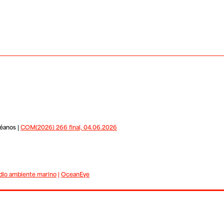
céanos |
COM(2026) 266 final, 04.06.2026
io ambiente marino
|
OceanEye