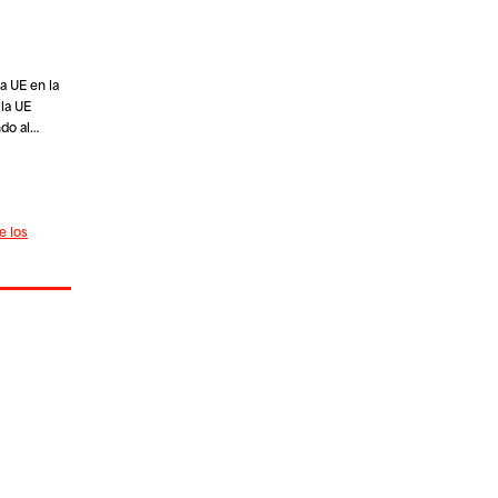
a UE en la
 la UE
ndo al…
e los