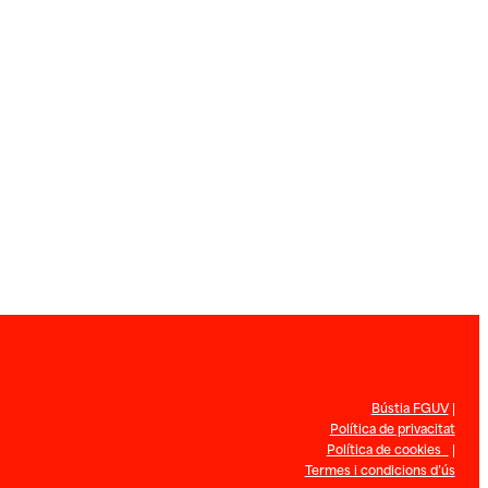
Bústia FGUV
|
Política de privacitat
Política de cookies
|
Termes i condicions d’ús