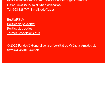
Biblioteca Ciènces Socials. Campus dels Tarongers. València.
Horari: 8.30-20 h. de dilluns a divendres.
Tel. 963 828 747 E-mail:
cde@uv.es
Bústia FGUV
|
Política de privacitat
Política de cookies
|
Termes i condicions d’ús
© 2026 Fundació General de la Universitat de València. Amadeu de
Savoia 4. 46010 València.