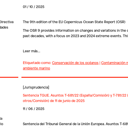
01 / 10 / 2025
Directiva
The 9th edition of the EU Copernicus Ocean State Report (OSR)
idades
The OSR 9 provides information on changes and variations in the 
past decades, with a focus on 2023 and 2024 extreme events. Thi
Leer más...
Etiquetado como:
Conservación de los océanos
|
Contaminación 
ambiente marino
[
Jurisprudencia
]
Sentencia TGUE. Asuntos T-681/22 (España/Comisión) y T-781/22 
otros/Comisión) de 11 de junio de 2025
11 / 06 / 2025
la
io
Sentencia del Tribunal General de la Unión Europea. Asuntos T-68