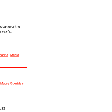
ocean over the
s year’s…
marina
|
Medio
(Madre Querida y
1/22