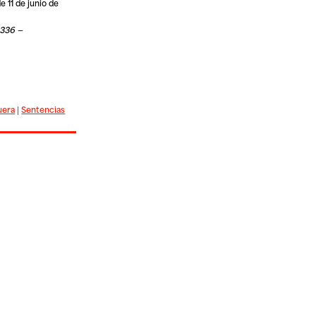
 11 de junio de
2336 —
uera
|
Sentencias