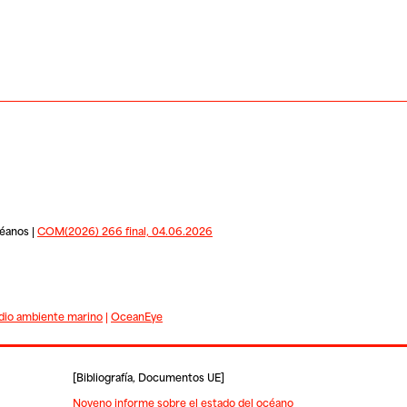
céanos |
COM(2026) 266 final, 04.06.2026
io ambiente marino
|
OceanEye
[
Bibliografía
,
Documentos UE
]
Noveno informe sobre el estado del océano