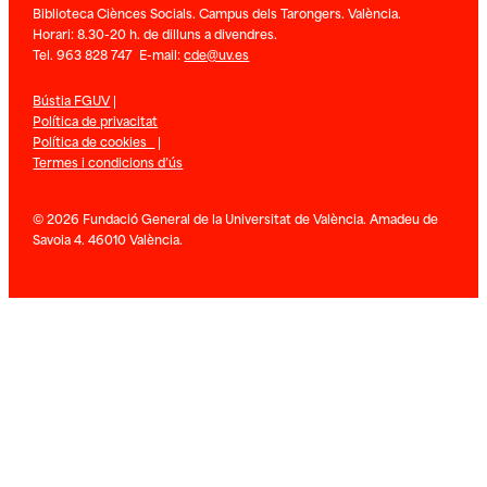
Biblioteca Ciènces Socials. Campus dels Tarongers. València.
Horari: 8.30-20 h. de dilluns a divendres.
Tel. 963 828 747 E-mail:
cde@uv.es
Bústia FGUV
|
Política de privacitat
Política de cookies
|
Termes i condicions d’ús
© 2026 Fundació General de la Universitat de València. Amadeu de
Savoia 4. 46010 València.