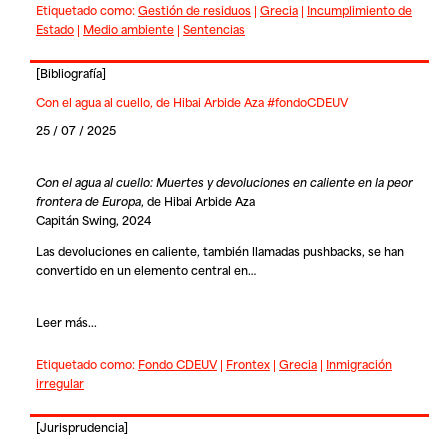
Etiquetado como:
Gestión de residuos
|
Grecia
|
Incumplimiento de
Estado
|
Medio ambiente
|
Sentencias
[
Bibliografía
]
Con el agua al cuello, de Hibai Arbide Aza #fondoCDEUV
25 / 07 / 2025
Con el agua al cuello: Muertes y devoluciones en caliente en la peor
frontera de Europa
, de Hibai Arbide Aza
Capitán Swing, 2024
Las devoluciones en caliente, también llamadas pushbacks, se han
convertido en un elemento central en…
Leer más...
Etiquetado como:
Fondo CDEUV
|
Frontex
|
Grecia
|
Inmigración
irregular
[
Jurisprudencia
]