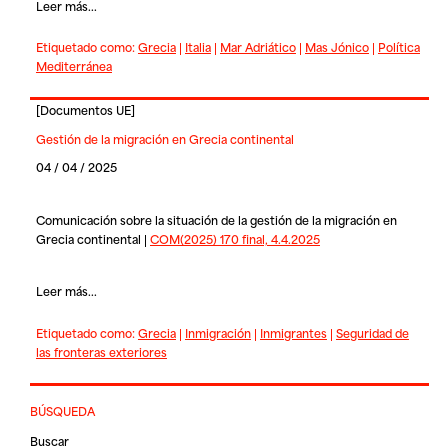
Leer más...
Etiquetado como:
Grecia
|
Italia
|
Mar Adriático
|
Mas Jónico
|
Política
Mediterránea
[
Documentos UE
]
Gestión de la migración en Grecia continental
04 / 04 / 2025
Comunicación sobre la situación de la gestión de la migración en
Grecia continental |
COM(2025) 170 final, 4.4.2025
Leer más...
Etiquetado como:
Grecia
|
Inmigración
|
Inmigrantes
|
Seguridad de
las fronteras exteriores
BÚSQUEDA
Buscar