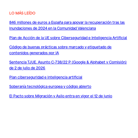
LO MÁS LEÍDO
846 millones de euros a España para apoyar la recuperación tras las
inundaciones de 2024 en la Comunidad Valenciana
Plan de Acción de la UE sobre Ciberseguridad e Inteligencia Artificial
Código de buenas prácticas sobre marcado y etiquetado de
contenidos generados por IA
Sentencia TJUE. Asunto C-738/22 P (Google & Alphabet v Comisión)
de 2 de julio de 2026
Plan ciberseguridad e inteligencia artificial
Soberanía tecnológica europea y código abierto
El Pacto sobre Migración y Asilo entra en vigor el 12 de junio