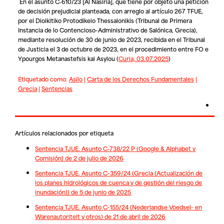
En el asunto C‑610/23 [Al Nasiria], que tiene por objeto una petición
de decisión prejudicial planteada, con arreglo al artículo 267 TFUE,
por el Dioikitiko Protodikeio Thessalonikis (Tribunal de Primera
Instancia de lo Contencioso-Administrativo de Salónica, Grecia),
mediante resolución de 30 de junio de 2023, recibida en el Tribunal
de Justicia el 3 de octubre de 2023, en el procedimiento entre
FO
e
Ypourgos Metanastefsis kai Asylou (
Curia, 03.07.2025
)
Etiquetado como:
Asilo
|
Carta de los Derechos Fundamentales
|
Grecia
|
Sentencias
Artículos relacionados por etiqueta
Sentencia TJUE. Asunto C-738/22 P (Google & Alphabet v
Comisión) de 2 de julio de 2026
Sentencia TJUE. Asunto C-359/24 (Grecia (Actualización de
los planes hidrológicos de cuenca y de gestión del riesgo de
inundación)) de 5 de junio de 2025
Sentencia TJUE. Asunto C-155/24 (Nederlandse Voedsel- en
Warenautoriteit y otros) de 21 de abril de 2026