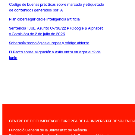
Código de buenas prácticas sobre marcado y etiquetado
de contenidos generados por IA
Plan ciberseguridad e inteligencia artificial
Sentencia TJUE. Asunto C-738/22 P (Google & Alphabet
v Comisión) de 2 de julio de 2026
Soberanía tecnológica europea y código abierto
El Pacto sobre Migración y Asilo entra en vigor el 12 de
junio
CENTRE DE DOCUMENTACIÓ EUROPEA DE LA UNIVERSITAT DE VALENCI
Fundació General de la Universitat de València