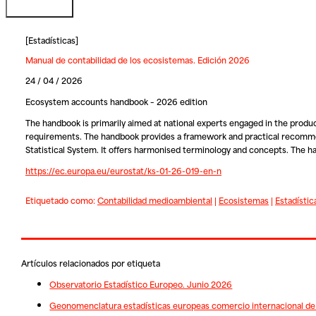
[
Estadísticas
]
Manual de contabilidad de los ecosistemas. Edición 2026
24 / 04 / 2026
Ecosystem accounts handbook – 2026 edition
The handbook is primarily aimed at national experts engaged in the produc
requirements. The handbook provides a framework and practical recomme
Statistical System. It offers harmonised terminology and concepts. The h
https://ec.europa.eu/eurostat/ks-01-26-019-en-n
Etiquetado como:
Contabilidad medioambiental
|
Ecosistemas
|
Estadísti
Artículos relacionados por etiqueta
Observatorio Estadístico Europeo. Junio 2026
Geonomenclatura estadísticas europeas comercio internacional de