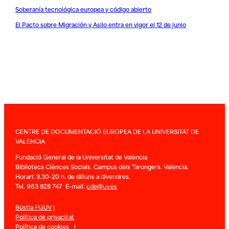
Soberanía tecnológica europea y código abierto
El Pacto sobre Migración y Asilo entra en vigor el 12 de junio
CENTRE DE DOCUMENTACIÓ EUROPEA DE LA UNIVERSITAT DE
VALENCIA
Fundació General de la Universitat de València
Biblioteca Ciènces Socials. Campus dels Tarongers. València.
Horari: 8.30-20 h. de dilluns a divendres.
Tel. 963 828 747 E-mail:
cde@uv.es
Bústia FGUV
|
Política de privacitat
Política de cookies
|