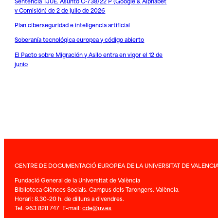
Sentencia TJUE. Asunto C-738/22 P (Google & Alphabet
v Comisión) de 2 de julio de 2026
Plan ciberseguridad e inteligencia artificial
Soberanía tecnológica europea y código abierto
El Pacto sobre Migración y Asilo entra en vigor el 12 de
junio
CENTRE DE DOCUMENTACIÓ EUROPEA DE LA UNIVERSITAT DE VALENCI
Fundació General de la Universitat de València
Biblioteca Ciènces Socials. Campus dels Tarongers. València.
Horari: 8.30-20 h. de dilluns a divendres.
Tel. 963 828 747 E-mail:
cde@uv.es