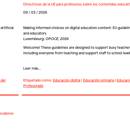
Directrices de la UE para profesores sobre los contenidos educati
09 / 03 / 2026
rtificial
Making informed choices on digital education content: EU guideli
and educators
Luxembourg: OPOCE, 2026
Welcome! These guidelines are designed to support busy teacher
including everyone from teaching and support staff to school lead
Leer más...
 del
Etiquetado como:
Educación digital
|
Educación primaria
|
Educaci
Profesorado
ducadores