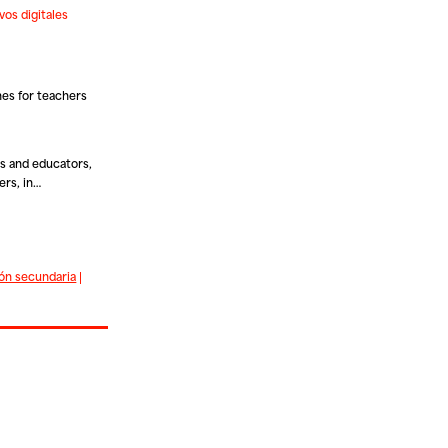
vos digitales
nes for teachers
s and educators,
ers, in…
ón secundaria
|