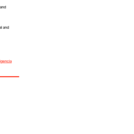
 and
al and
ligencia