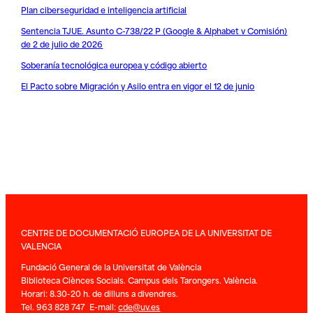
Plan ciberseguridad e inteligencia artificial
Sentencia TJUE. Asunto C-738/22 P (Google & Alphabet v Comisión)
de 2 de julio de 2026
Soberanía tecnológica europea y código abierto
El Pacto sobre Migración y Asilo entra en vigor el 12 de junio
CENTRE DE DOCUMENTACIÓ EUROPEA DE LA UNIVERSITAT DE
VALENCIA
Fundació General de la Universitat de València
Biblioteca Ciènces Socials. Campus dels Tarongers. València.
Horari: 8.30-20 h. de dilluns a divendres.
Tel. 963 828 747 E-mail:
cde@uv.es