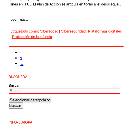
línea en la UE. El Plan de Acción se articula en torno a: el despliegue…
Leer más...
Etiquetado como:
Ciberacoso
|
Ciberseguridad
|
Plataformas digitales
|
Protección de la infancia
1
2
→
BÚSQUEDA
Buscar
INFO-EUROPA