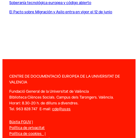
Soberanía tecnológica europea y código abierto
El Pacto sobre Migración y Asilo entra en vigor el 12 de junio
CENTRE DE DOCUMENTACIÓ EUROPEA DE LA UNIVERSITAT DE
VALENCIA
Fundació General de la Universitat de València
Biblioteca Ciènces Socials. Campus dels Tarongers. València.
Horari: 8.30-20 h. de dilluns a divendres.
Tel. 963 828 747 E-mail:
cde@uv.es
Bústia FGUV
|
Política de privacitat
Política de cookies
|