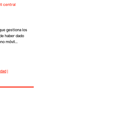
l central
que gestiona los
ede haber dado
ono móvil…
idad
|