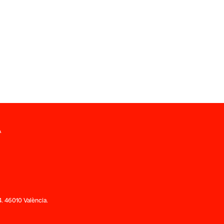
A
. 46010 València.