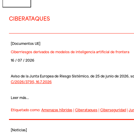
CIBERATAQUES
[
Documentos UE
]
Ciberriesgos derivados de modelos de inteligencia artificial de frontera
16 / 07 / 2026
Aviso de la Junta Europea de Riesgo Sistémico, de 25 de junio de 2026, sob
C/2026/3795, 16.7.2026
Leer más...
Etiquetado como:
Amenazas híbridas
|
Ciberataques
|
Ciberseguridad
|
Jun
[
Noticias
]