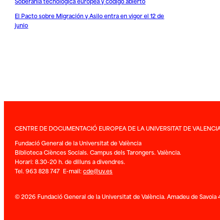
Soberanía tecnológica europea y código abierto
El Pacto sobre Migración y Asilo entra en vigor el 12 de
junio
CENTRE DE DOCUMENTACIÓ EUROPEA DE LA UNIVERSITAT DE VALENCI
Fundació General de la Universitat de València
Biblioteca Ciènces Socials. Campus dels Tarongers. València.
Horari: 8.30-20 h. de dilluns a divendres.
Tel. 963 828 747 E-mail:
cde@uv.es
© 2026 Fundació General de la Universitat de València. Amadeu de Savoia 4