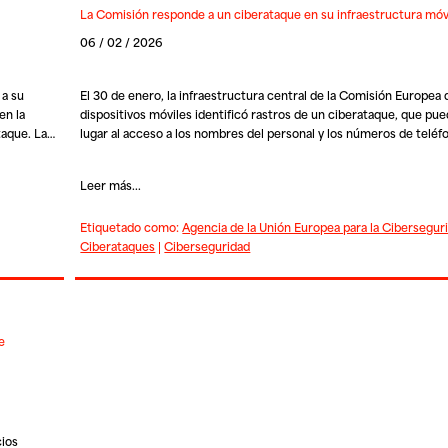
La Comisión responde a un ciberataque en su infraestructura móvi
06 / 02 / 2026
 a su
El 30 de enero, la infraestructura central de la Comisión Europea 
en la
dispositivos móviles identificó rastros de un ciberataque, que pu
taque. La…
lugar al acceso a los nombres del personal y los números de teléf
Leer más...
Etiquetado como:
Agencia de la Unión Europea para la Cibersegur
Ciberataques
|
Ciberseguridad
e
cios