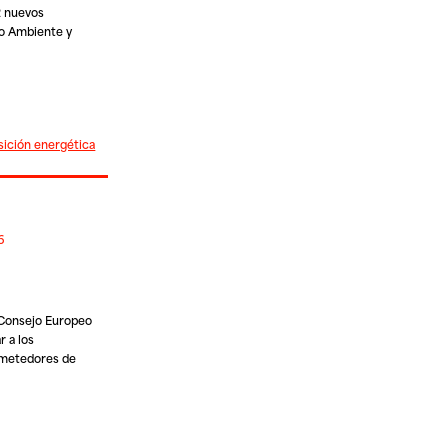
2 nuevos
io Ambiente y
sición energética
6
Consejo Europeo
r a los
ometedores de