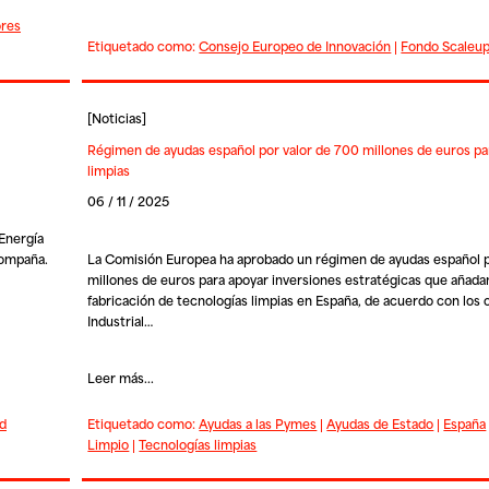
ores
Etiquetado como:
Consejo Europeo de Innovación
|
Fondo Scaleu
[
Noticias
]
Régimen de ayudas español por valor de 700 millones de euros pa
limpias
06 / 11 / 2025
 Energía
compaña.
La Comisión Europea ha aprobado un régimen de ayudas español p
millones de euros para apoyar inversiones estratégicas que añada
fabricación de tecnologías limpias en España, de acuerdo con los 
Industrial…
Leer más...
d
Etiquetado como:
Ayudas a las Pymes
|
Ayudas de Estado
|
España
Limpio
|
Tecnologías limpias