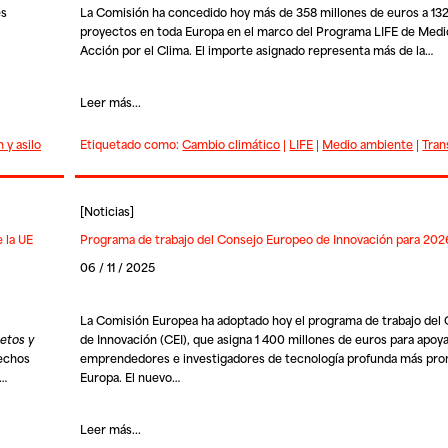
es
La Comisión ha concedido hoy más de 358 millones de euros a 13
proyectos en toda Europa en el marco del Programa LIFE de Med
Acción por el Clima. El importe asignado representa más de la…
Leer más...
 y asilo
Etiquetado como:
Cambio climático
|
LIFE
|
Medio ambiente
|
Tran
[
Noticias
]
 la UE
Programa de trabajo del Consejo Europeo de Innovación para 202
06 / 11 / 2025
La Comisión Europea ha adoptado hoy el programa de trabajo del
etos y
de Innovación
(CEI), que asigna 1 400 millones de euros para apoya
rechos
emprendedores e investigadores de tecnología profunda más pr
y…
Europa. El nuevo…
Leer más...