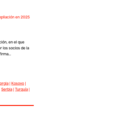
ampliación en 2025
ión, en el que
 los socios de la
afirma…
orgia
|
Kosovo
|
|
Serbia
|
Turquía
|