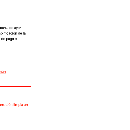
lcanzado ayer
lificación de la
s de pago e
omún
|
ansición limpia en