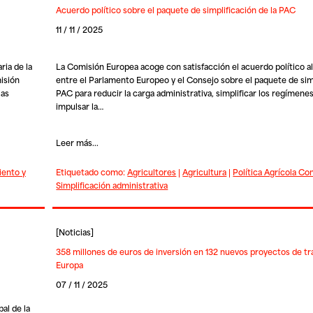
Acuerdo político sobre el paquete de simplificación de la PAC
11 / 11 / 2025
ia de la
La Comisión Europea acoge con satisfacción el acuerdo político a
isión
entre el Parlamento Europeo y el Consejo sobre el paquete de simp
las
PAC para reducir la carga administrativa, simplificar los regímene
impulsar la…
Leer más...
iento y
Etiquetado como:
Agricultores
|
Agricultura
|
Política Agrícola C
Simplificación administrativa
[
Noticias
]
358 millones de euros de inversión en 132 nuevos proyectos de tr
Europa
07 / 11 / 2025
bal de la