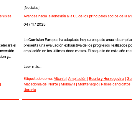
[
Noticias
]
tenibles
Avances hacia la adhesión a la UE de los principales socios de la 
04 / 11 / 2025
La Comisión Europea ha adoptado hoy su paquete anual de ampliac
elerará el
presenta una evaluación exhaustiva de los progresos realizados por
inversión
ampliación en los últimos doce meses. El paquete de este año re
ción y…
Leer más...
Etiquetado como:
Albania
|
Ampliación
|
Bosnia y Herzegovina
|
Ge
|
Macedonia del Norte
|
Moldavia
|
Montenegro
|
Países candidatos
Ucrania