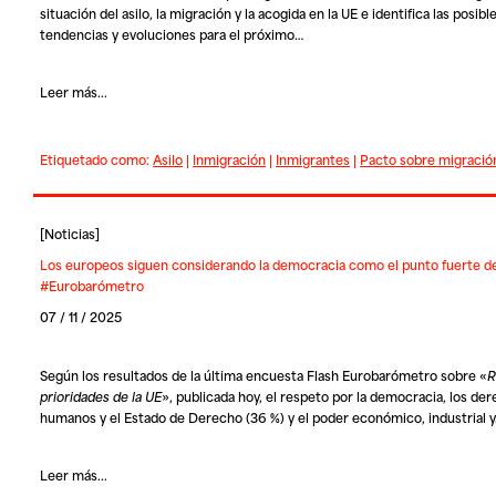
situación del asilo, la migración y la acogida en la UE e identifica las posibl
tendencias y evoluciones para el próximo…
Leer más...
Etiquetado como:
Asilo
|
Inmigración
|
Inmigrantes
|
Pacto sobre migración
[
Noticias
]
Los europeos siguen considerando la democracia como el punto fuerte de
#Eurobarómetro
07 / 11 / 2025
Según los resultados de la última encuesta Flash Eurobarómetro sobre «
R
prioridades de la UE
», publicada hoy, el respeto por la democracia, los de
humanos y el Estado de Derecho (36 %) y el poder económico, industrial 
Leer más...