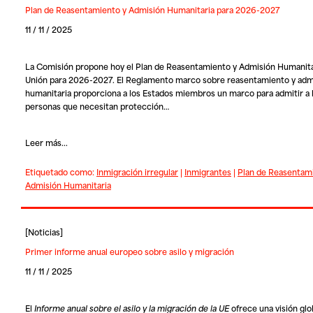
Plan de Reasentamiento y Admisión Humanitaria para 2026-2027
11 / 11 / 2025
La Comisión propone hoy el Plan de Reasentamiento y Admisión Humanitar
Unión para 2026-2027. El Reglamento marco sobre reasentamiento y adm
humanitaria proporciona a los Estados miembros un marco para admitir a 
personas que necesitan protección…
Leer más...
Etiquetado como:
Inmigración irregular
|
Inmigrantes
|
Plan de Reasentam
Admisión Humanitaria
[
Noticias
]
Primer informe anual europeo sobre asilo y migración
11 / 11 / 2025
El
Informe anual sobre el asilo y la migración de la UE
ofrece una visión glo