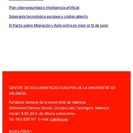
Plan ciberseguridad e inteligencia artificial
Soberanía tecnológica europea y código abierto
El Pacto sobre Migración y Asilo entra en vigor el 12 de junio
CENTRE DE DOCUMENTACIÓ EUROPEA DE LA UNIVERSITAT DE
VALENCIA
Fundació General de la Universitat de València
Biblioteca Ciènces Socials. Campus dels Tarongers. València.
Horari: 8.30-20 h. de dilluns a divendres.
Tel. 963 828 747 E-mail:
cde@uv.es
Bústia FGUV
|