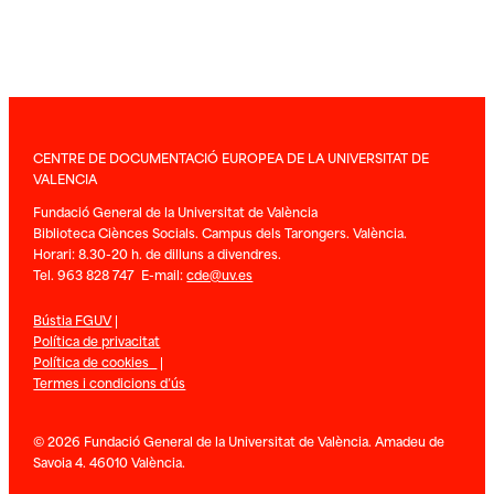
CENTRE DE DOCUMENTACIÓ EUROPEA DE LA UNIVERSITAT DE
VALENCIA
Fundació General de la Universitat de València
Biblioteca Ciènces Socials. Campus dels Tarongers. València.
Horari: 8.30-20 h. de dilluns a divendres.
Tel. 963 828 747 E-mail:
cde@uv.es
Bústia FGUV
|
Política de privacitat
Política de cookies
|
Termes i condicions d’ús
© 2026 Fundació General de la Universitat de València. Amadeu de
Savoia 4. 46010 València.